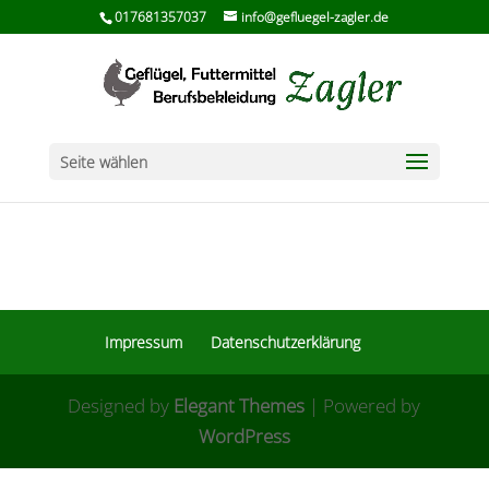
017681357037
info@gefluegel-zagler.de
Seite wählen
Impressum
Datenschutzerklärung
Designed by
Elegant Themes
| Powered by
WordPress